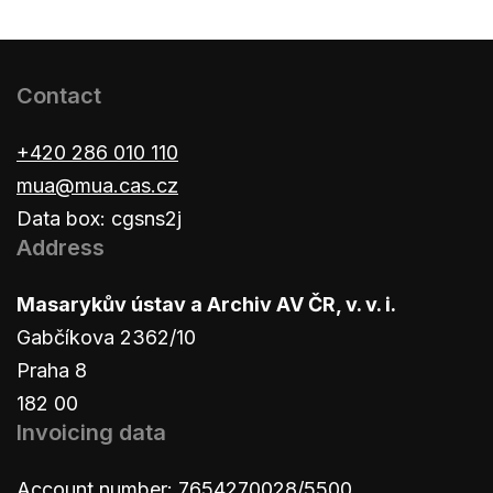
Contact
+420 286 010 110
mua@mua.cas.cz
Data box: cgsns2j
Address
Masarykův ústav a Archiv AV ČR, v. v. i.
Gabčíkova 2362/10
Praha 8
182 00
Invoicing data
Account number: 7654270028/5500