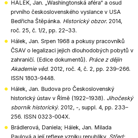
HÁLEK, Jan. „Washingtonská aféra“ a osud
prvního československého vyslance v USA
Bedřicha Štěpánka.
Historický obzor.
2014,
roč. 25, č. 1/2, pp. 22–33.
Hálek, Jan. Srpen 1968 a pokusy pracovníků
ČSAV o legalizaci jejich dlouhodobých pobytů v
zahraničí. (Edice dokumentů).
Práce z dějin
Akademie věd
. 2012, roč. 4, č. 2, pp. 239–266.
ISSN 1803-9448.
Hálek, Jan. Budova pro Československý
historický ústav v Římě (1922–1938).
Jihočeský
sborník historický
. 2012, -, suppl. 4, pp. 233–
256. ISSN 0323-004X.
Brádlerová, Daniela; Hálek, Jan. Milada
Paulová a její reflexe vzniku republiky.
Střed: