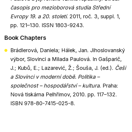
časopis pro mezioborová studia Střední
Evropy 19. a 20. století
. 2011, roč. 3, suppl. 1,
pp. 121–130. ISSN 1803-9243.
Book
Chapters
Brádlerová, Daniela; Hálek, Jan. Jihoslovanský
výbor, Slovinci a Milada Paulová. In Gašparič,
J.; Kubů, E.; Lazarević, Ž.; Šouša, J. (ed.).
Češi
a Slovinci v moderní době. Politika –
společnost
–
hospodářství
–
kultura
. Praha:
Nová tiskárna Pelhřimov, 2010. pp. 117–132.
ISBN 978-80-7415-025-8.