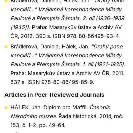
Brádlerová, Daniela ; Hálek, Jan.
"Drahý pane
kancléři..." Vzájemná korespondence Milady
Paulové a Přemysla Šámala. 2. díl (1936–1939
[1945])
. Praha: Masarykův ústav a Archiv AV
ČR, 2012. 390 s. ISBN 978-80-86495-93-4.
Brádlerová, Daniela; Hálek, Jan.
"Drahý pane
kancléři..." Vzájemná korespondence Milady
Paulové a Přemysla Šámala. 1. díl (1921–1935)
.
Praha: Masarykův ústav a Archiv AV ČR, 2011.
637 s. ISBN 978-80-86495-85-9.
Articles in Peer-Reviewed Journals
HÁLEK, Jan. Diplom pro Maffii.
Časopis
Národního muzea
. Řada historická, 2014, roč.
183, č. 1–2, pp. 49–64.