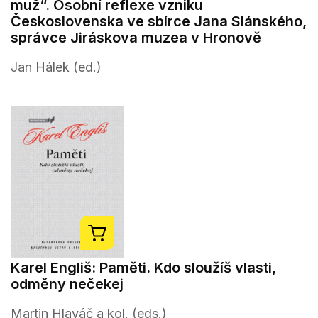
muž“. Osobní reflexe vzniku
Československa ve sbírce Jana Slánského,
správce Jiráskova muzea v Hronově
Jan Hálek (ed.)
Karel Engliš: Paměti. Kdo sloužíš vlasti,
odměny nečekej
Martin Hlaváč a kol. (eds.)