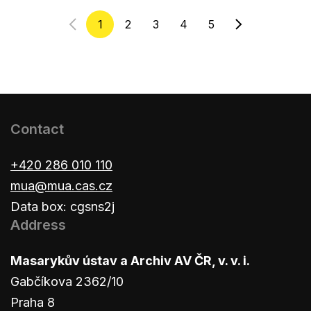
1
2
3
4
5
Contact
+420 286 010 110
mua@mua.cas.cz
Data box: cgsns2j
Address
Masarykův ústav a Archiv AV ČR, v. v. i.
Gabčíkova 2362/10
Praha 8