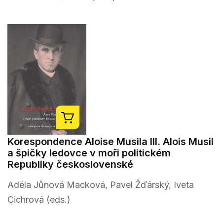
Korespondence Aloise Musila III. Alois Musil
a špičky ledovce v moři politickém
Republiky československé
Adéla Jůnová Macková, Pavel Žďárský, Iveta
Cichrová (eds.)