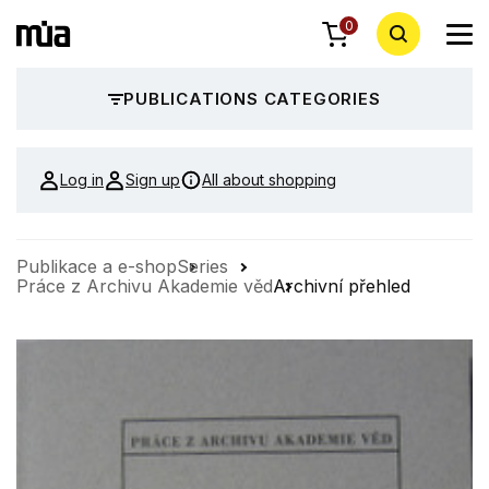
0
PUBLICATIONS CATEGORIES
Log in
Sign up
All about shopping
Publikace a e-shop
Series
Práce z Archivu Akademie věd
Archivní přehled