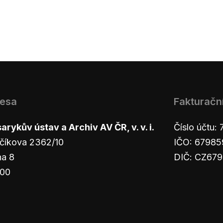
esa
Fakturačn
rykův ústav a Archiv AV ČR, v. v. i.
Číslo účtu
číkova 2362/10
IČO: 67985
ha 8
DIČ: CZ67
 00