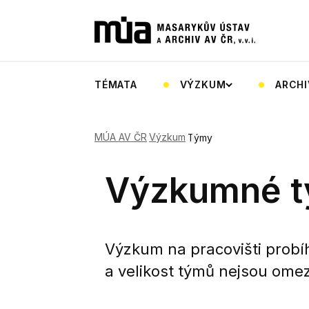
TÉMATA
VÝZKUM
ARCHI
MÚA AV ČR
Výzkum
Týmy
Výzkumné 
Výzkum na pracovišti prob
a velikost týmů nejsou ome