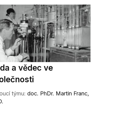
da a vědec ve
olečnosti
oucí týmu:
doc. PhDr. Martin Franc,
D.