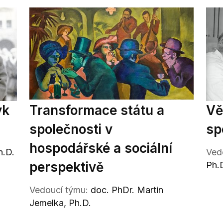
yk
Transformace státu a
Vě
společnosti v
sp
hospodářské a sociální
h.D.
Ved
perspektivě
Ph.
Vedoucí týmu:
doc. PhDr. Martin
Jemelka, Ph.D.