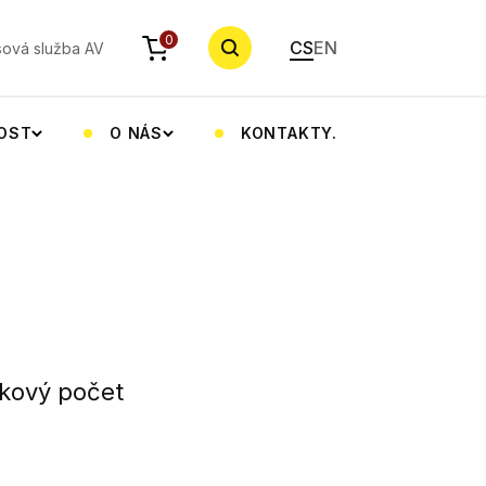
YHLEDAT
0
CS
EN
sová služba AV
NOST
O NÁS
KONTAKTY.
kový počet