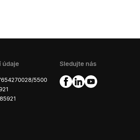
í údaje
Sledujte nás
: 7654270028/5500
921
985921