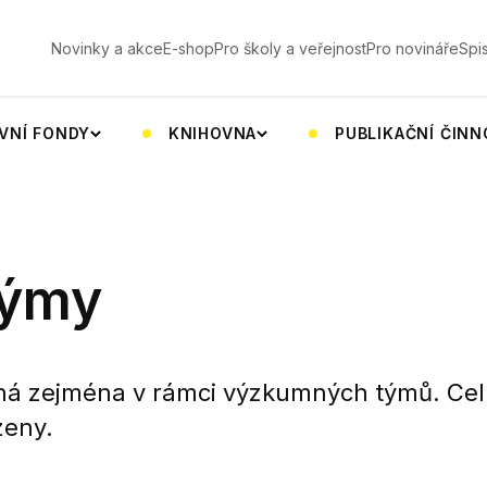
V
Novinky a akce
E-shop
Pro školy a veřejnost
Pro novináře
Spi
VNÍ FONDY
KNIHOVNA
PUBLIKAČNÍ ČIN
týmy
íhá zejména v rámci výzkumných týmů. Cel
zeny.