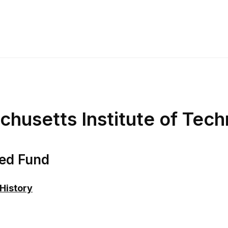
husetts Institute of Tec
ed Fund
 History