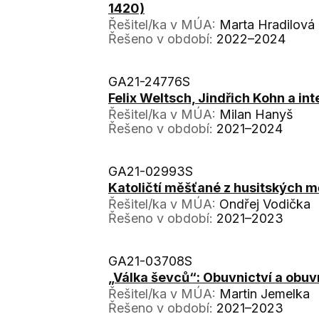
1420)
Řešitel/ka v MÚA:
Marta Hradilová
Řešeno v období:
2022–2024
GA21-24776S
Felix Weltsch, Jindřich Kohn a i
Řešitel/ka v MÚA:
Milan Hanyš
Řešeno v období:
2021–2024
GA21-02993S
Katoličtí měšťané z husitských m
Řešitel/ka v MÚA:
Ondřej Vodička
Řešeno v období:
2021–2023
GA21-03708S
„Válka ševců“: Obuvnictví a obuv
Řešitel/ka v MÚA:
Martin Jemelka
Řešeno v období:
2021–2023