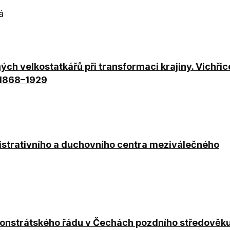
á
ch velkostatkářů při transformaci krajiny. Vichřic
 1868–1929
istrativního a duchovního centra meziválečného
monstrátského řádu v Čechách pozdního středověk