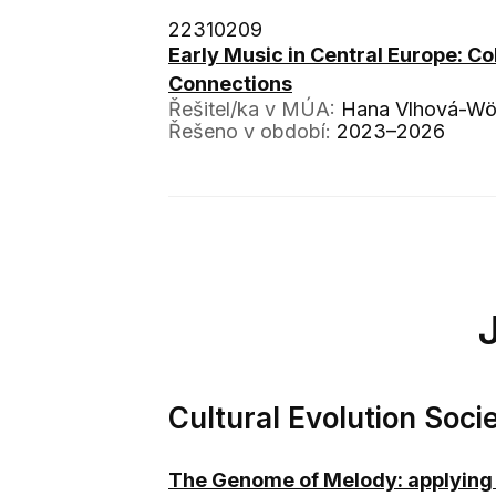
22310209
Early Music in Central Europe: C
Connections
Řešitel/ka v MÚA:
Hana Vlhová-Wö
Řešeno v období:
2023–2026
Cultural Evolution Soc
The Genome of Melody: applying b