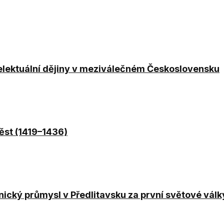
ntelektuální dějiny v meziválečném Československu
ěst (1419–1436)
nický průmysl v Předlitavsku za první světové válk