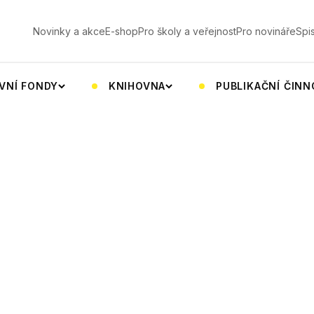
V
Novinky a akce
E-shop
Pro školy a veřejnost
Pro novináře
Spi
VNÍ FONDY
KNIHOVNA
PUBLIKAČNÍ ČIN