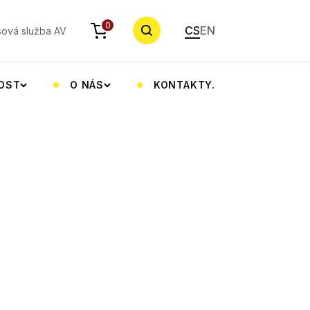
YHLEDAT
0
CS
EN
sová služba AV
NOST
O NÁS
KONTAKTY.