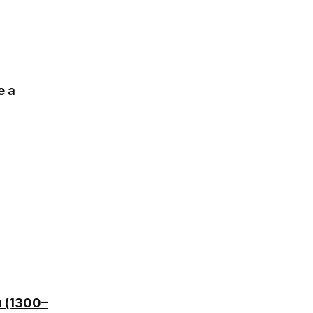
e a
u (1300–