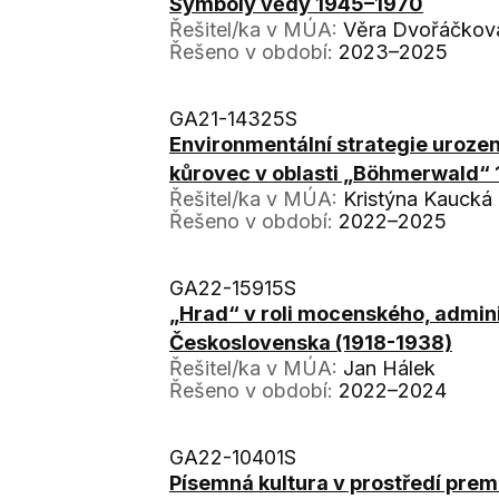
Symboly vědy 1945–1970
Řešitel/ka v MÚA:
Věra Dvořáčkov
Řešeno v období:
2023–2025
GA21-14325S
Environmentální strategie urozený
kůrovec v oblasti „Böhmerwald“
Řešitel/ka v MÚA:
Kristýna Kaucká
Řešeno v období:
2022–2025
GA22-15915S
„Hrad“ v roli mocenského, admin
Československa (1918-1938)
Řešitel/ka v MÚA:
Jan Hálek
Řešeno v období:
2022–2024
GA22-10401S
Písemná kultura v prostředí pre