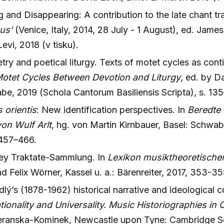
 and Disappearing: A contribution to the late chant tr
nus’
(Venice, Italy, 2014, 28 July - 1 August), ed. Jame
vi, 2018 (v tisku).
etry and poetical liturgy. Texts of motet cycles as con
otet Cycles Between Devotion and Liturgy
, ed. by D
be, 2019 (Schola Cantorum Basiliensis Scripta), s. 135
 orientis
: New identification perspectives. In
Beredte
on Wulf Arlt
, hg. von Martin Kirnbauer, Basel: Schwa
 457–466.
ey Traktate-Sammlung. In
Lexikon musiktheoretischer
d Felix Wörner, Kassel u. a.: Bärenreiter, 2017, 353-35
lý’s (1878-1962) historical narrative and ideological 
tionality and Universality. Music Historiographies in
ranska-Kominek, Newcastle upon Tyne: Cambridge Sch