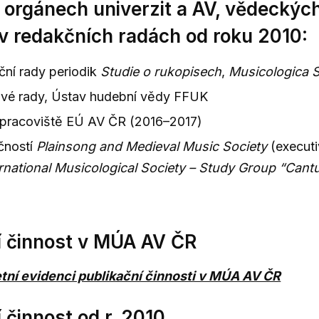
v orgánech univerzit a AV, vědeckýc
 v redakčních radách od roku 2010:
ční rady periodik
Studie o rukopisech
,
Musicologica 
ové rady, Ústav hudební vědy FFUK
 pracoviště EÚ AV ČR (2016–2017)
čností
Plainsong and Medieval Music Society
(executi
ernational Musicological Society – Study Group “Cant
í činnost v MÚA AV ČR
tní evidenci publikační činnosti v MÚA AV ČR
 činnost od r. 2010