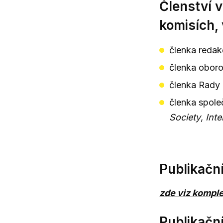
Členství 
komisích,
členka redak
členka obor
členka Rady
členka spole
Society
,
Int
Publikačn
zde viz komple
Publikační