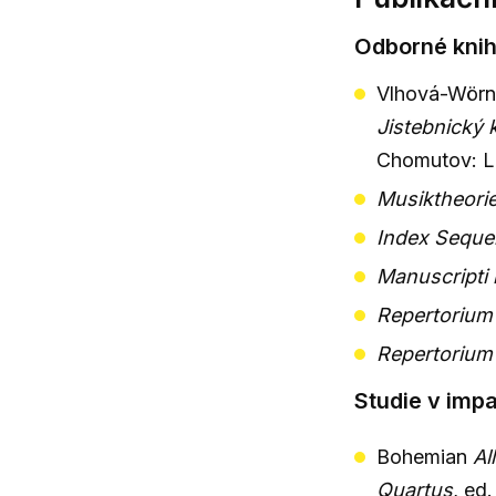
Odborné knih
Vlhová-Wörner
Jistebnický 
Chomutov: L
Musiktheorie
Index Seque
Manuscripti l
Repertorium 
Repertorium 
Studie v imp
Bohemian
Al
Quartus
, ed