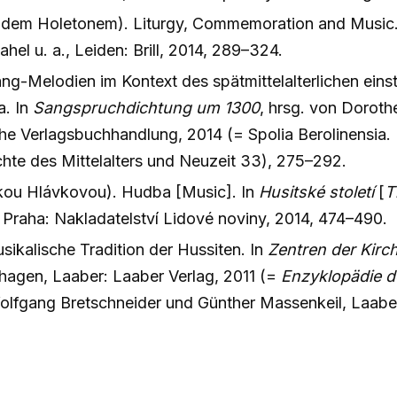
idem Holetonem). Liturgy, Commemoration and Music
hel u. a., Leiden: Brill, 2014, 289–324.
ng-Melodien im Kontext des spätmittelalterlichen ein
a. In
Sangspruchdichtung um 1300
, hrsg. von Dorothe
 Verlagsbuchhandlung, 2014 (= Spolia Berolinensia. B
chte des Mittelalters und Neuzeit 33), 275–292.
kou Hlávkovou). Hudba [Music]. In
Husitsk
é století
[
T
, Praha: Nakladatelství Lidové noviny, 2014, 474–490.
sikalische Tradition der Hussiten. In
Zentren der Kir
agen, Laaber: Laaber Verlag, 2011 (=
Enzyklopädie d
olfgang Bretschneider und Günther Massenkeil, Laaber: