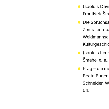
(spolu s Dav
František Šma
Die Spruchsa
Zentraleurop
Weidmannsche
Kulturgeschi
(spolu s Len
Šmahel e. a.
Prag – die mu
Beate Bugenh
Schneider, W
64.