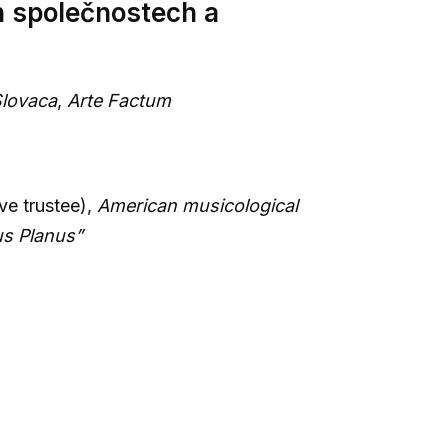
h společnostech a
Slovaca
,
Arte Factum
ve trustee),
American musicological
us Planus”