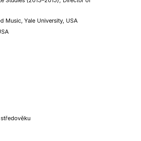
e Studies (2013–2015); Director of
ed Music, Yale University, USA
 USA
o středověku