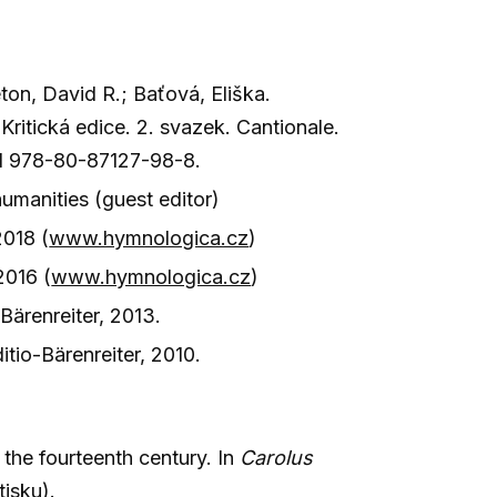
ton, David R.; Baťová, Eliška.
ritická edice. 2. svazek. Cantionale.
BN 978-80-87127-98-8.
humanities (guest editor)
2018 (
www.hymnologica.cz
)
2016 (
www.hymnologica.cz
)
Bärenreiter, 2013.
itio-Bärenreiter, 2010.
 the fourteenth century. In
Carolus
isku).