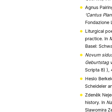
Agnus Pairing
‘Cantus Pla
Fondazione Le
Liturgical po
practice. In
M
Basel: Schwa
Novum sidus
Geburtstag v
Scripta 8) ),
Heslo Berkel
Scheideler an
Zdeněk Nejed
history. In
Na
Slawomira Ze