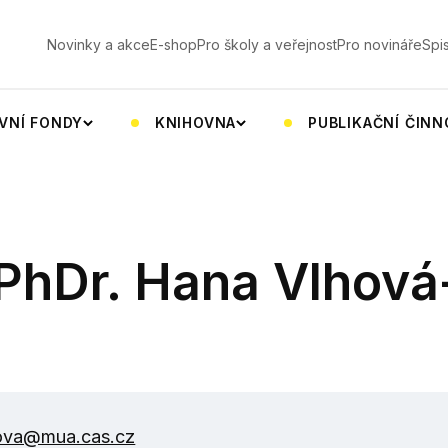
V
Novinky a akce
E-shop
Pro školy a veřejnost
Pro novináře
Spi
VNÍ FONDY
KNIHOVNA
PUBLIKAČNÍ ČIN
 PhDr. Hana Vlhová
.
ova@mua.cas.cz