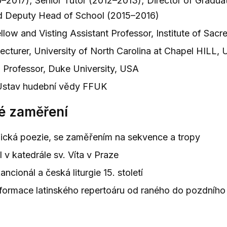
–2017); Senior Tutor (2012–2013); Director of Graduat
d Deputy Head of School (2015–2016)
low and Visting Assistant Professor, Institute of Sacr
cturer, University of North Carolina at Chapel HILL,
g Professor, Duke University, USA
stav hudební vědy FFUK
é zaměření
urgická poezie, se zaměřením na sekvence a tropy
l v katedrále sv. Víta v Praze
ancionál a česká liturgie 15. století
nsformace latinského repertoáru od raného do pozdníh