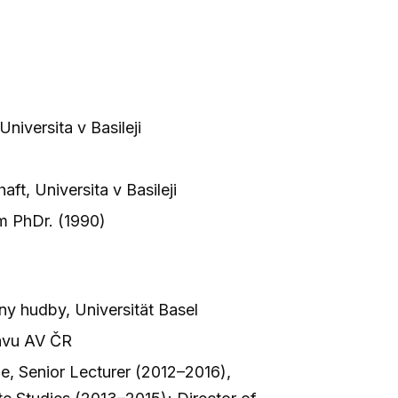
niversita v Basileji
ft, Universita v Basileji
m PhDr. (1990)
iny hudby, Universität Basel
tavu AV ČR
e, Senior Lecturer (2012–2016),