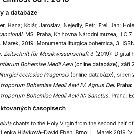
y a databáze
, Hana; Kolár, Jaroslav; Nejedlý, Petr; Frei, Jan; Hole
kancionál.
MS. Praha, Knihovna Národní muzea, II C 7. K
. Marek, 2019. Monumenta liturgica bohemica, 3. IS
. Zeitschrift für Musikwissenschaft
3 (2019): Digital 
ntiarum Bohemiae Medii Aevi
(online databáze), září 
iturgici ecclesiae Pragensis
(online databáze), srpen 
troporum Bohemiae Medii Aevi IV: Agnus Dei.
Praha: 
troporum Bohemiae Medii Aevi III: Sanctus.
Praha: Ed
aktovaných časopisech
leluia
chants to the Holy Virgin from the second half of
. Lenka Hlávková–David Eben, Brno: L. Marek 2019 (v t