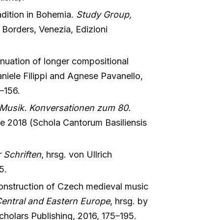
adition in Bohemia.
Study Group,
s Borders, Venezia, Edizioni
tinuation of longer compositional
aniele Filippi and Agnese Pavanello,
–156.
 Musik. Konversationen zum 80.
be 2018 (Schola Cantorum Basiliensis
 Schriften
, hrsg. von Ullrich
5.
construction of Czech medieval music
 Central and Eastern Europe
, hrsg. by
olars Publishing, 2016, 175–195.