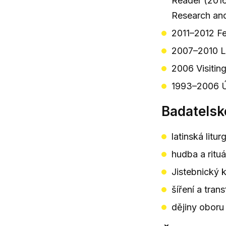
Reader (2016
Research an
2011–2012 Fel
2007–2010 Le
2006 Visitin
1993–2006 Ú
Badatelsk
latinská lit
hudba a rituá
Jistebnický k
šíření a tra
dějiny oboru