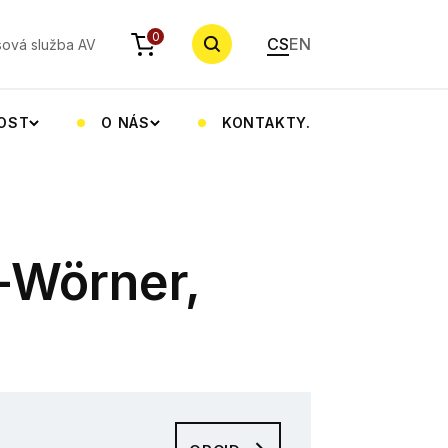
YHLEDAT
0
CS
EN
sová služba AV
NOST
O NÁS
KONTAKTY.
-Wörner,