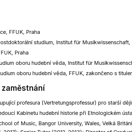
ace, FFUK, Praha
tdoktorální studium, Institut für Musikwissenschaft, U
FFUK, Praha
udium oboru hudební věda, Institut für Musikwissenscha
udium oboru hudební věda, FFUK, zakončeno s titule
 zaměstnání
pující profesura (Vertretungsprofessur) pro starší děj
doucí Kabinetu hudební historie při Etnologickém ús
hool of Music, Bangor University, Wales, Velká Británi