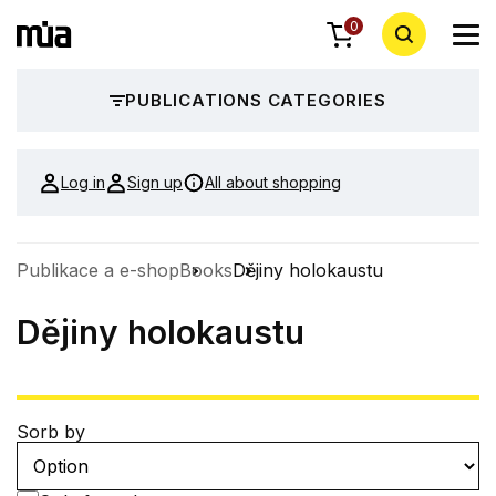
0
PUBLICATIONS CATEGORIES
Log in
Sign up
All about shopping
Publikace a e-shop
Books
Dějiny holokaustu
Dějiny holokaustu
Sorb by