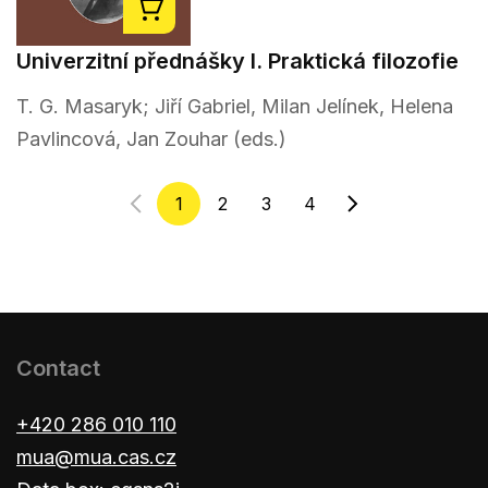
Univerzitní přednášky I. Praktická filozofie
T. G. Masaryk; Jiří Gabriel, Milan Jelínek, Helena
Pavlincová, Jan Zouhar (eds.)
1
2
3
4
Contact
+420 286 010 110
mua@mua.cas.cz