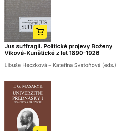
Jus suffragii. Politické projevy Boženy
Vikové-Kunětické z let 1890–1926
Libuše Heczková – Kateřina Svatoňová (eds.)