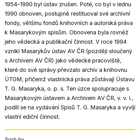
1954–1990 byl ústav zrušen. Poté, co byl v lednu
1990 obnoven, postupně restituoval své archivní
fondy, většinu fondů knihovních a autorská práva
k Masarykovým spisům. Obnovena byla rovněž
jeho vědecká a publikační činnost. V roce 1994
vznikl Masarykův ústav AV ČR (později sloučený
s Archivem AV ČR) jako vědecké pracoviště,
které do své správy převzalo archiv a knihovnu
ÚTGM, přičemž vlastnická práva zůstávají Ústavu
T. G. Masaryka, o. p. s. Ten úzce spolupracuje s
Masarykovým ústavem a Archivem AV ČR, v. v. i.,
podílí se na vydávání Spisů T. G. Masaryka a vyvíjí
vlastní ediční činnost.
Sorb by