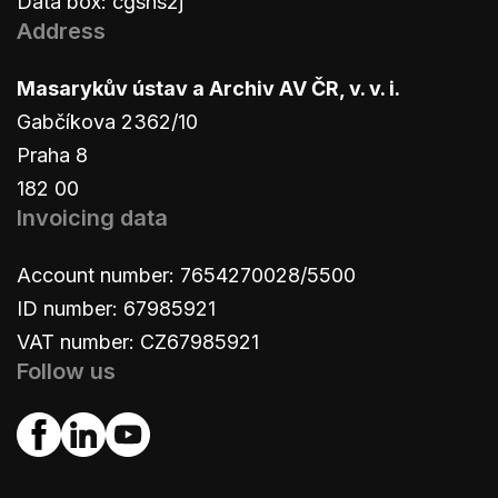
Data box: cgsns2j
Address
Masarykův ústav a Archiv AV ČR, v. v. i.
Gabčíkova 2362/10
Praha 8
182 00
Invoicing data
Account number: 7654270028/5500
ID number: 67985921
VAT number: CZ67985921
Follow us