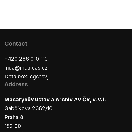
Contact
+420 286 010 110
mua@mua.cas.cz
Data box: cgsns2j
Address
Masarykův ústav a Archiv AV ČR, v. v. i.
Gabčíkova 2362/10
Praha 8
182 00