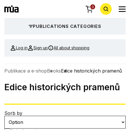
0
PUBLICATIONS CATEGORIES
Log in
Sign up
All about shopping
Publikace a e-shop
Books
Edice historických pramenů
Edice historických pramenů
Sorb by