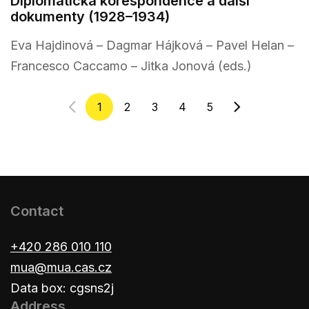
Diplomatická korespondence a další
dokumenty (1928–1934)
Eva Hajdinová – Dagmar Hájková – Pavel Helan –
Francesco Caccamo – Jitka Jonová (eds.)
1
2
3
4
5
Contact
+420 286 010 110
mua@mua.cas.cz
Data box: cgsns2j
Address