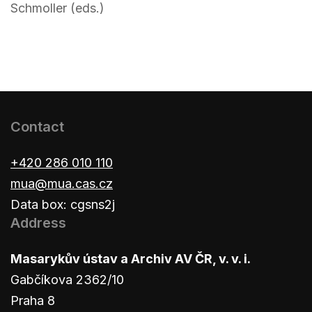
Schmoller (eds.)
Contact
+420 286 010 110
mua@mua.cas.cz
Data box: cgsns2j
Address
Masarykův ústav a Archiv AV ČR, v. v. i.
Gabčíkova 2362/10
Praha 8